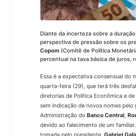
Diante da incerteza sobre a duração
perspectiva de pressão sobre os pr
Copom
(Comitê de Política Monetári
percentual na taxa básica de juros,
Essa é a expectativa consensual do m
quarta-feira (29), que terá três desf
diretorias de Política Econômica e d
sem indicação de novos nomes pelo g
Administração do
Banco Central
,
Rod
devido ao falecimento de um familiar
tomada pelo presidente,
Gabriel Galí