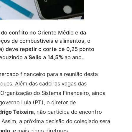
 do conflito no Oriente Médio e da
eços de combustíveis e alimentos, o
a) deve repetir o corte de 0,25 ponto
 reduzindo a
Selic
a
14,5%
ao ano.
ercado financeiro para a reunião desta
alques. Além das cadeiras vagas das
e Organização do Sistema Financeiro, ainda
overno Lula (PT), o diretor de
rigo Teixeira
, não participa do encontro
. Assim, a próxima decisão do colegiado será
polo
, e mais cinco diretores.