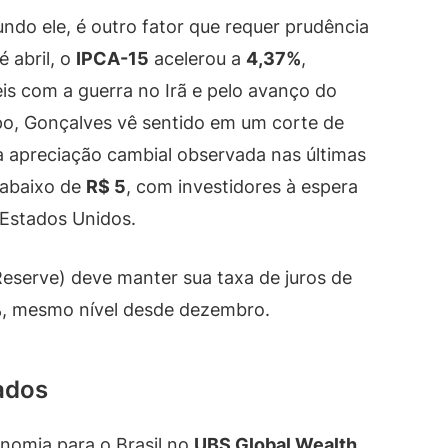
gundo ele, é outro fator que requer prudência
 abril, o
IPCA-15
acelerou a
4,37%
,
is com a guerra no Irã e pelo avanço do
o, Gonçalves vê sentido em um corte de
à apreciação cambial observada nas últimas
 abaixo de
R$ 5
, com investidores à espera
 Estados Unidos.
eserve) deve manter sua taxa de juros de
%
, mesmo nível desde dezembro.
ados
onomia para o Brasil no
UBS Global Wealth