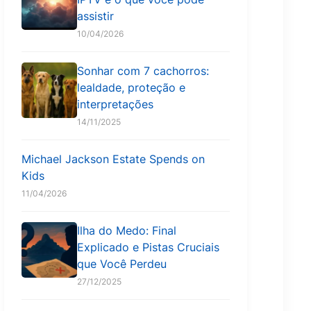
assistir
10/04/2026
Sonhar com 7 cachorros:
lealdade, proteção e
interpretações
14/11/2025
Michael Jackson Estate Spends on
Kids
11/04/2026
Ilha do Medo: Final
Explicado e Pistas Cruciais
que Você Perdeu
27/12/2025