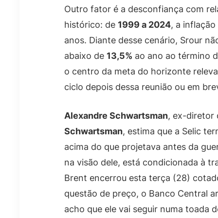
Outro fator é a desconfiança com re
histórico: de
1999 a 2024
, a inflaçã
anos. Diante desse cenário, Srour nã
abaixo de
13,5%
ao ano ao término d
o centro da meta do horizonte releva
ciclo depois dessa reunião ou em brev
Alexandre Schwartsman
, ex-diretor
Schwartsman
, estima que a Selic t
acima do que projetava antes da gue
na visão dele, está condicionada à tra
Brent encerrou esta terça (28) cota
questão de preço, o Banco Central ar
acho que ele vai seguir numa toada d