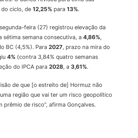
 do ciclo, de
12,25%
para
13%
.
segunda-feira (27) registrou elevação da
a sétima semana consecutiva, a
4,86%
,
lo BC (4,5%). Para
2027
, prazo na mira do
giu
4%
(contra 3,84% quatro semanas
jeção do IPCA para
2028
, a
3,61%
.
são de que [o estreito de] Hormuz não
uma região que vai ter um risco geopolítico
m prêmio de risco”, afirma Gonçalves.