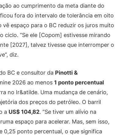
lação ao cumprimento da meta diante do
o ficou fora do intervalo de tolerância em oito
o vê espaço para o BC reduzir os juros muito
o ciclo. “Se ele [Copom] estivesse mirando
nte [2027], talvez tivesse que interromper o
e”, diz.
 do BC e consultor da
Pinotti &
ermine 2026 ao menos
1 ponto percentual
rra no Ir&atilde. Uma mudança de cenário,
jetória dos preços do petróleo. O barril
do a
US$ 104,82
. “Se tiver um alívio na
ruma espaço para acelerar. Mas, sem isso,
e 0,25 ponto percentual, o que significa