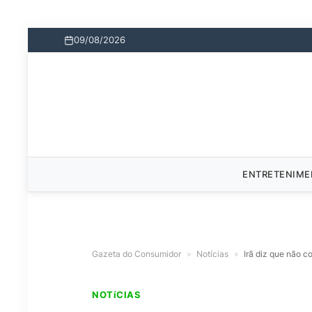
09/08/2026
ENTRETENIM
Gazeta do Consumidor
»
Notícias
»
Irã diz que não c
NOTíCIAS