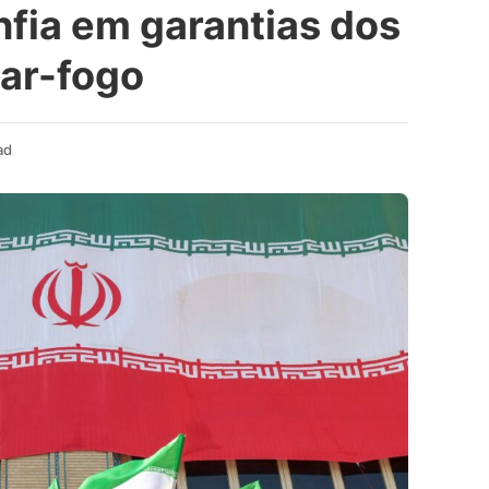
nfia em garantias dos
sar-fogo
ad