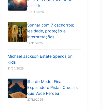
assistir
10/04/2026
Sonhar com 7 cachorros:
lealdade, proteção e
interpretações
14/11/2025
Michael Jackson Estate Spends on
Kids
11/04/2026
Ilha do Medo: Final
Explicado e Pistas Cruciais
que Você Perdeu
27/12/2025