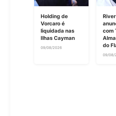
Holding de
River
Vorcaro é
anun
liquidada nas
com 
Ilhas Cayman
Alma
do F
09/08/2026
09/08/