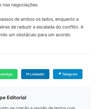
o nas negociações.
assos de ambos os lados, enquanto a
ras de reduzir a escalada do conflito. A
sendo um obstáculo para um acordo
atsApp
LinkedIn
Telegram
pe Editorial
unto na criação e revisão de textos com