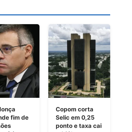
donça
Copom corta
nde fim de
Selic em 0,25
sões
ponto e taxa cai