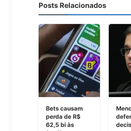
Posts Relacionados
Bets causam
Men
perda de R$
defe
62,5 bi às
deci