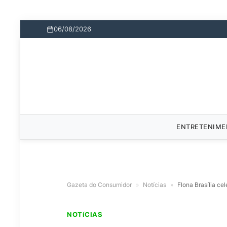
06/08/2026
ENTRETENIM
Gazeta do Consumidor
»
Notícias
»
Flona Brasília cel
NOTíCIAS