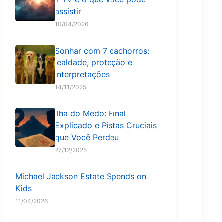
assistir
10/04/2026
Sonhar com 7 cachorros:
lealdade, proteção e
interpretações
14/11/2025
Ilha do Medo: Final
Explicado e Pistas Cruciais
que Você Perdeu
27/12/2025
Michael Jackson Estate Spends on
Kids
11/04/2026