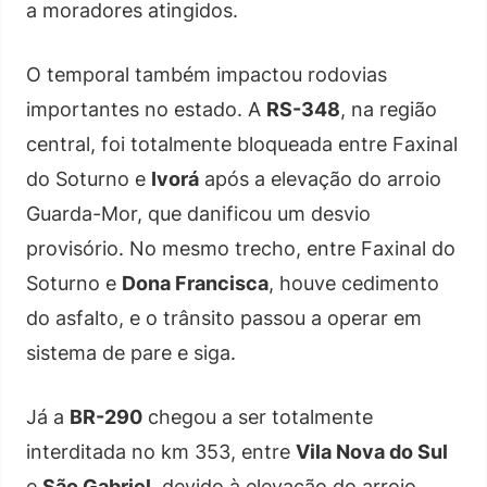
a moradores atingidos.
O temporal também impactou rodovias
importantes no estado. A
RS-348
, na região
central, foi totalmente bloqueada entre Faxinal
do Soturno e
Ivorá
após a elevação do arroio
Guarda-Mor, que danificou um desvio
provisório. No mesmo trecho, entre Faxinal do
Soturno e
Dona Francisca
, houve cedimento
do asfalto, e o trânsito passou a operar em
sistema de pare e siga.
Já a
BR-290
chegou a ser totalmente
interditada no km 353, entre
Vila Nova do Sul
e
São Gabriel
, devido à elevação do arroio