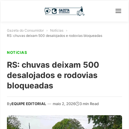
Gazeta do Consumidor
»
Notícias
»
RS: chuvas deixam 500 desalojados e rodovias bloqueadas
NOTíCIAS
RS: chuvas deixam 500
desalojados e rodovias
bloqueadas
By
EQUIPE EDITORIAL
—
maio 2, 2026
3 min Read