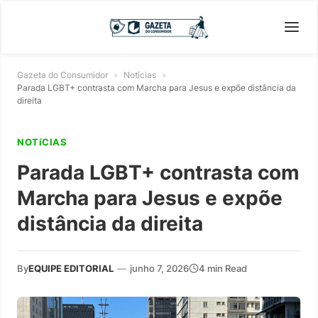
Gazeta do Consumidor
»
Notícias
»
Parada LGBT+ contrasta com Marcha para Jesus e expõe distância da
direita
NOTíCIAS
Parada LGBT+ contrasta com
Marcha para Jesus e expõe
distância da direita
By
EQUIPE EDITORIAL
—
junho 7, 2026
4 min Read