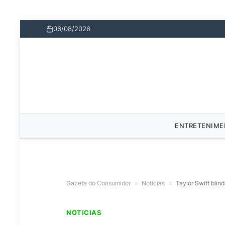
06/08/2026
ENTRETENIM
Gazeta do Consumidor
»
Notícias
»
Taylor Swift blin
NOTíCIAS