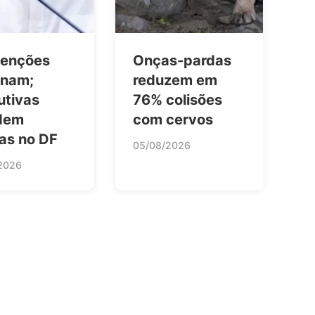
enções
Onças-pardas
inam;
reduzem em
utivas
76% colisões
dem
com cervos
as no DF
05/08/2026
2026