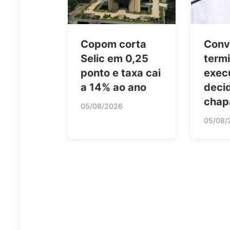
Copom corta
Conv
Selic em 0,25
term
ponto e taxa cai
exec
a 14% ao ano
deci
chap
05/08/2026
05/08/