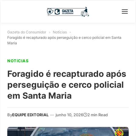
Gazeta do Consumidor
»
Notícias
»
Foragido é recapturado após perseguição e cerco policial em Santa
Maria
NOTíCIAS
Foragido é recapturado após
perseguição e cerco policial
em Santa Maria
By
EQUIPE EDITORIAL
—
junho 10, 2026
2 min Read