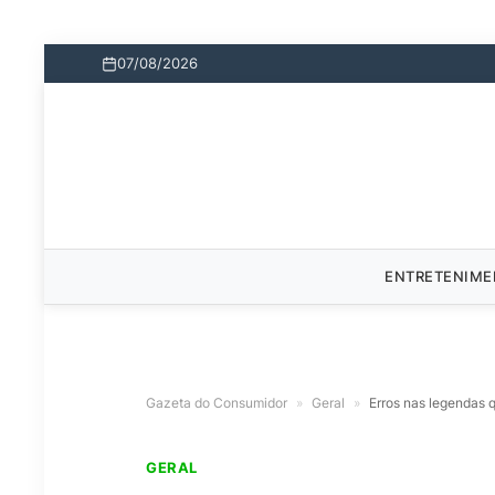
07/08/2026
ENTRETENIM
Gazeta do Consumidor
»
Geral
»
Erros nas legendas
GERAL