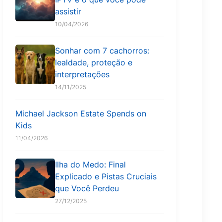
assistir
10/04/2026
Sonhar com 7 cachorros:
lealdade, proteção e
interpretações
14/11/2025
Michael Jackson Estate Spends on
Kids
11/04/2026
Ilha do Medo: Final
Explicado e Pistas Cruciais
que Você Perdeu
27/12/2025