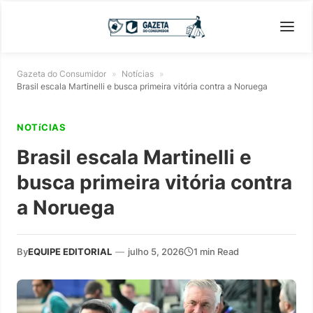
Gazeta do Consumidor
»
Notícias
»
Brasil escala Martinelli e busca primeira vitória contra a Noruega
NOTíCIAS
Brasil escala Martinelli e
busca primeira vitória contra
a Noruega
By
EQUIPE EDITORIAL
—
julho 5, 2026
1 min Read