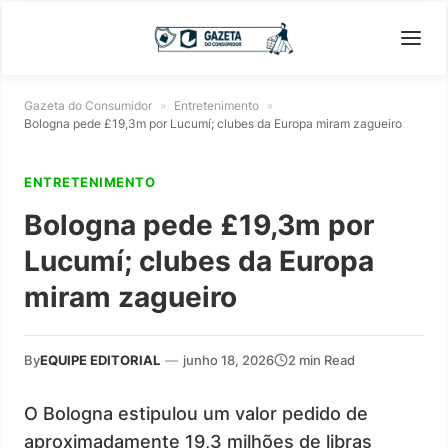
Gazeta do Consumidor
»
Entretenimento
»
Bologna pede £19,3m por Lucumí; clubes da Europa miram zagueiro
ENTRETENIMENTO
Bologna pede £19,3m por
Lucumí; clubes da Europa
miram zagueiro
By
EQUIPE EDITORIAL
—
junho 18, 2026
2 min Read
O Bologna estipulou um valor pedido de
aproximadamente 19,3 milhões de libras